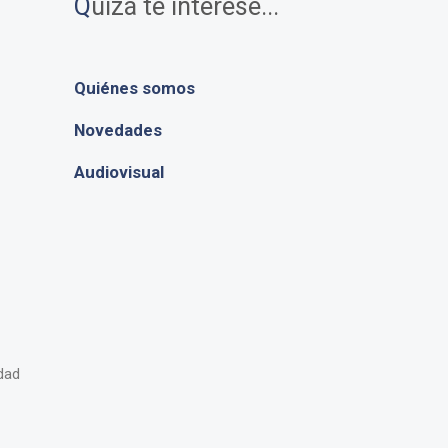
Q
uizá te interese...
Quiénes somos
Novedades
Audiovisual
idad