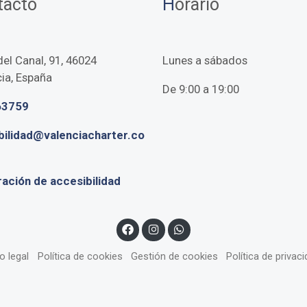
tacto
H
orario
el Canal, 91, 46024
Lunes a sábados
ia, España
De 9:00 a 19:00
63759
bilidad@valenciacharter.co
ación de accesibilidad
o legal
Política de cookies
Gestión de cookies
Política de privac