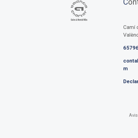
C
on
Camí d
Valènc
6579
conta
m
Declar
Avis